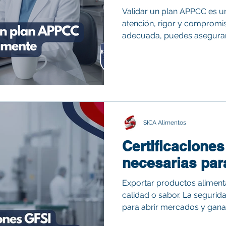
Validar un plan APPCC es u
atención, rigor y compromi
adecuada, puedes asegura
con los más altos estándar
el mercado.
SICA Alimentos
Certificacione
necesarias par
Exportar productos alimenta
calidad o sabor. La segurida
para abrir mercados y ganar
certificaciones GFSI son in