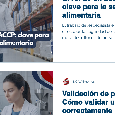
clave para la s
alimentaria
El trabajo del especialista
directo en la seguridad de l
mesa de millones de persona
reducen los riesgos de into
enfermedades y retiradas d
SICA Alimentos
Validación de 
Cómo validar 
correctamente