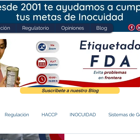
ción
Regulatorio
Opiniones
Blog
Suscribete a nuestro Blog
Regulación
HACCP
INOCUIDAD
Sistemas de G
IFS
SQF
Prerrequisitos
NOM 051
COVID-19