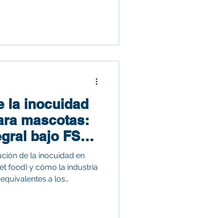
ntes y cómo te ayudan a
 todo, paso a paso
e la inocuidad
ara mascotas:
egral bajo FSSC
P
lución de la inocuidad en
t food) y cómo la industria
equivalentes a los
no. Explica el papel de
 la gestión de riesgos
físicos, así como la