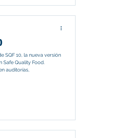
alérgenos, food defense y
 el impacto de la
as, los riesgos de zoonosis
0
e SQF 10, la nueva versión
n Safe Quality Food.
n auditorías,