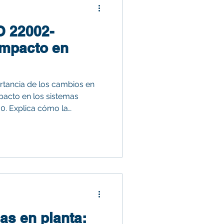
O 22002-
impacto en
ortancia de los cambios en
pacto en los sistemas
0. Explica cómo la
nfoque basado en riesgos en
(PRP), el diseño higiénico, el
la cultura de inocuidad.
iones prácticas para que
un análisis de brechas,
sgo y se preparen ante
as en planta: