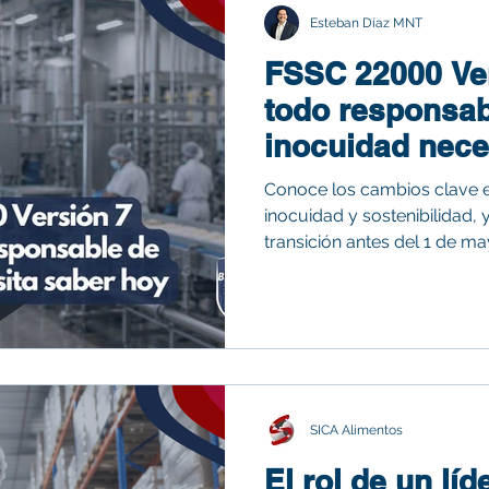
Esteban Díaz MNT
FSSC 22000 Ver
todo responsab
inocuidad nece
Conoce los cambios clave e
inocuidad y sostenibilidad,
transición antes del 1 de m
SICA Alimentos
El rol de un lí