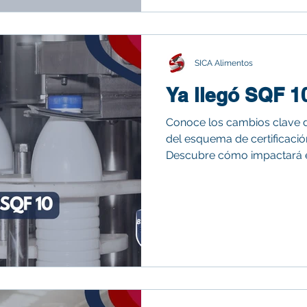
importancia del control de 
food fraud. También aborda
humanización de las mascot
y las exigencias regulatoria
SICA Alimentos
Ya llegó SQF 1
Conoce los cambios clave d
del esquema de certificació
Descubre cómo impactará e