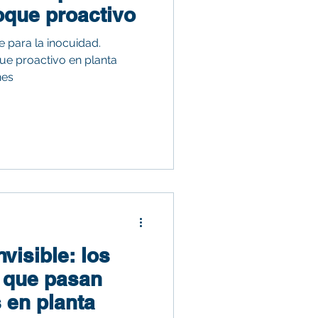
oque proactivo
e para la inocuidad.
e proactivo en planta
nes
nvisible: los
s que pasan
 en planta