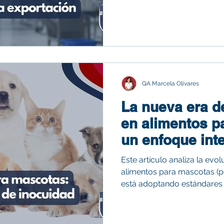
cuáles son las más importa
exportar? Aquí te lo cuento
QA Marcela Olivares
La nueva era d
en alimentos p
un enfoque int
22000 y HACC
Este artículo analiza la evo
alimentos para mascotas (pe
está adoptando estándares 
alimentos de consumo huma
FSSC 22000 v6.0 y HACCP en
microbiológicos, químicos y 