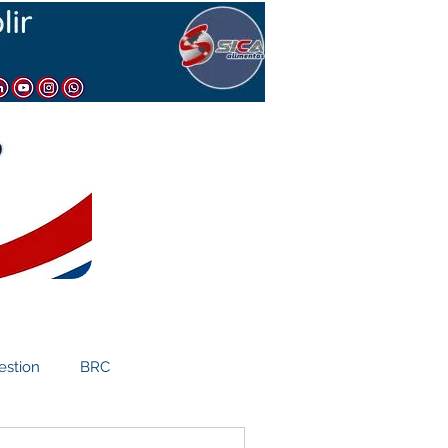
estion
BRC
Comercio Exterior