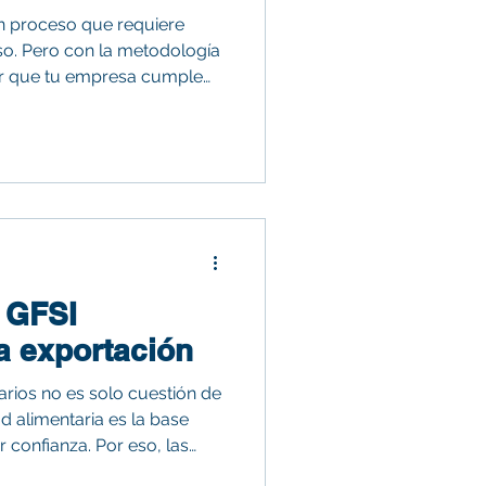
n proceso que requiere
so. Pero con la metodología
r que tu empresa cumple
es y opera con confianza en
s GFSI
a exportación
rios no es solo cuestión de
d alimentaria es la base
 confianza. Por eso, las
dispensables. ¿Quieres saber