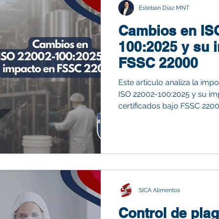
Esteban Díaz MNT
Cambios en IS
100:2025 y su 
FSSC 22000
Este artículo analiza la imp
ISO 22002-100:2025 y su im
certificados bajo FSSC 2200
actualización refuerza el e
los Programas Prerrequisito 
mantenimiento preventivo y 
Además, ofrece recomendac
las organizaciones realicen 
ajusten sus matrices de rie
auditorías má
SICA Alimentos
Control de plag