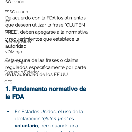
ISO 22000
FSSC 22000
De acuerdo con la FDA los alimentos 
IFS
que desean utilizar la frase “GLUTEN 
FREE”, deben apegarse a la normativa 
SQF
y requerimientos que establece la 
Prerrequisitos
autoridad.
NOM 051
Esta es una de las frases o claims 
COVID-19
regulados específicamente por parte 
Comercio Exterior
de la autoridad de los EE.UU.
GFSI
1. Fundamento normativo de 
la FDA
En Estados Unidos, el uso de la 
declaración 
“gluten-free”
 es 
voluntario
, pero cuando una 