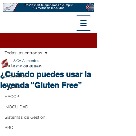
Entrada
Todas las entradas
SICA Alimentos
Todas las entradas
2 min de lectura
¿Cuándo puedes usar la
Etiquetado
leyenda “Gluten Free”
Regulación
HACCP
INOCUIDAD
Sistemas de Gestion
BRC