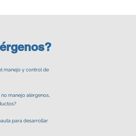
lérgenos?
el manejo y control de
i no manejo alérgenos,
oductos?
pauta para desarrollar