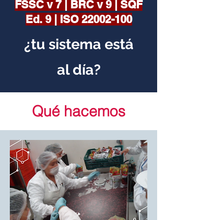
FSSC v 7 | BRC v 9 | SQF
Ed. 9 | ISO
22002-100
¿tu sistema está
al día?
Qué hacemos