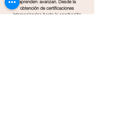
aprenden: avanzan. Desde la
obtención de certificaciones
internacionales hasta la aprobación
de etiquetas por la FDA, nuestros
métodos han respaldado
exportaciones exitosas y sistemas
de inocuidad robustos y
sostenibles.
Revisa nuestras últimas
publicaciones de nuestro blog