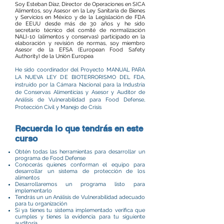
Soy Esteban Díaz, Director de Operaciones en SICA
Alimentos, soy Asesor en la Ley Sanitaria de Bienes
y Servicios en México y de la Legislación de FDA
de EEUU desde más de 30 años y he sido
secretario técnico del comité de normalización
NALI-10 (alimentos y conservas) participado en la
elaboración y revisión de normas, soy miembro
Asesor de la EFSA (European Food Safety
Authority) de la Unión Europea
He sido coordinador del Proyecto MANUAL PARA
LA NUEVA LEY DE BIOTERRORISMO DEL FDA,
instruido por la Cámara Nacional para la Industria
de Conservas Alimenticias y Asesor y Auditor de
Análisis de Vulnerabilidad para Food Defense,
Protección Civil y Manejo de Crisis
Recuerda lo que tendrás en este
curso
Obtén todas las herramientas para desarrollar un
programa de Food Defense
Conocerás quienes conforman el equipo para
desarrollar un sistema de protección de los
alimentos
Desarrollaremos un programa listo para
implementarlo
Tendrás un un Análisis de Vulnerabilidad adecuado
para tu organización
Si ya tienes tu sistema implementado verifica que
cumples y tienes la evidencia para tu siguiente
auditoría