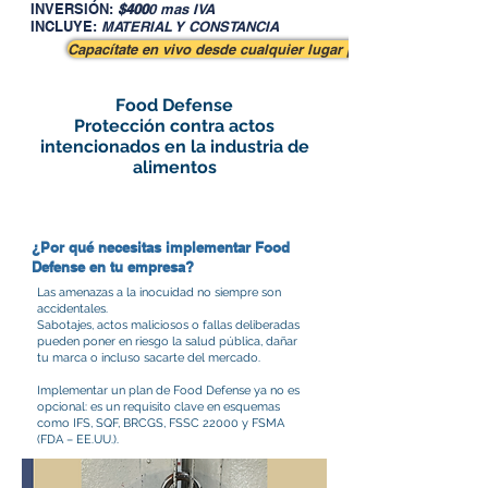
INVERSIÓN:
$400
0 mas IVA
INCLUYE:
MATERIAL Y CONSTANCIA
Capacítate en vivo desde cualquier lugar por solo $ 4000 mas
Food Defense
Protección contra actos
intencionados en la industria de
alimentos
¿Por qué necesitas implementar Food
Defense en tu empresa?
Las amenazas a la inocuidad no siempre son
accidentales.
Sabotajes, actos maliciosos o fallas deliberadas
pueden poner en riesgo la salud pública, dañar
tu marca o incluso sacarte del mercado.
Implementar un plan de Food Defense ya no es
opcional: es un requisito clave en esquemas
como IFS, SQF, BRCGS, FSSC 22000 y FSMA
(FDA – EE.UU.).