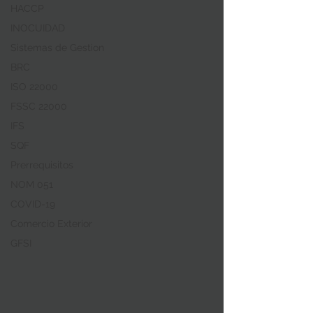
HACCP
INOCUIDAD
Sistemas de Gestion
BRC
ISO 22000
FSSC 22000
IFS
SQF
Prerrequisitos
NOM 051
COVID-19
Comercio Exterior
GFSI