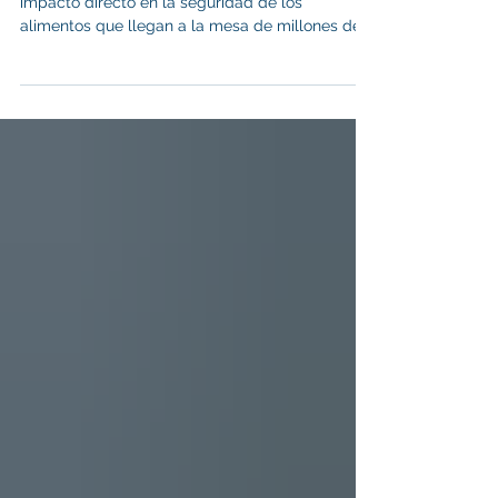
alimentaria
El trabajo del especialista en HACCP tiene un
impacto directo en la seguridad de los
alimentos que llegan a la mesa de millones de
personas. Gracias a su labor, se reducen los
riesgos de intoxicaciones, brotes de
enfermedades y retiradas de productos.