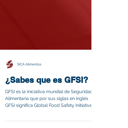
SICA Alimentos
¿Sabes que es GFSI?
GFSI es la Iniciativa mundial de Seguridad
Alimentaria que por sus siglas en inglés
GFSI significa Global Food Safety Initiative