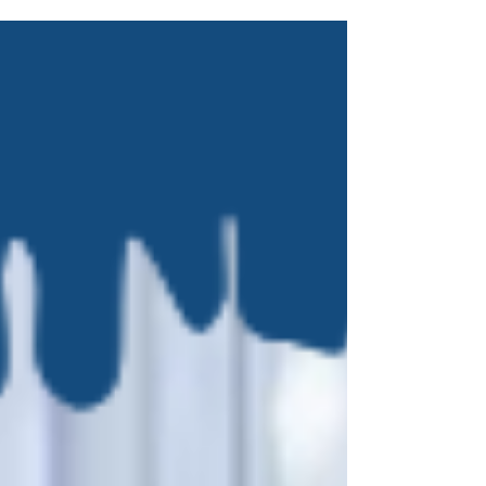
debes saber sobre ISO 22000 y de FSSC
22000 1 Los...