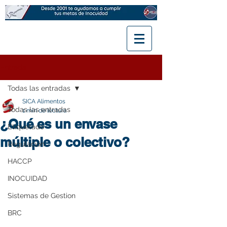
Entrada
Todas las entradas
SICA Alimentos
Todas las entradas
1 min de lectura
¿Qué es un envase
Etiquetado
múltiple o colectivo?
Regulación
HACCP
INOCUIDAD
Sistemas de Gestion
BRC