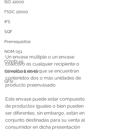
ISO 22000
FSSC 22000
IFS
SQF
Prerrequisitos
NOM 051
Un envase múltiple o un envase 
COVID-19
colectivo es cualquier recipiente o 
envoltura en el que se encuentran 
Comercio Exterior
contenidos dos o más unidades de 
GFSI
producto preenvasado
Este envase puede estar compuesto 
de productos iguales o bien pueden 
ser diferentes, sin embargo, están en 
conjunto destinadas para su venta al 
consumidor en dicha presentación 