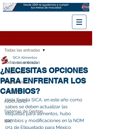
Entrada
Todas las entradas
SICA Alimentos
Todas las entradas
1 min de lectura
¿NECESITAS OPCIONES
Etiquetado
PARA ENFRENTAR LOS
Regulación
CAMBIOS?
HACCP
Hola Famila SICA, en este año como 
INOCUIDAD
sabes se deben actualizar las 
Sistemas de Gestion
etiquetas para alimentos, hubo 
cambios y modificaciones en la NOM 
BRC
051 de Etiquetado para México