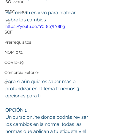
ISO 22000
FSSC 22000
Hicimos un en vivo para platicar 
sobre los cambios 
IFS
https://youtu.be/YCr8p7fY8hg
SQF
Prerrequisitos
NOM 051
COVID-19
Comercio Exterior
Pero si aún quieres saber mas o 
GFSI
profundizar en el tema tenemos 3 
opciones para ti
OPCIÓN 1
Un curso online donde podrás revisar 
los cambios en la norma, todas las 
normas que aplican a tu etiqueta y el 