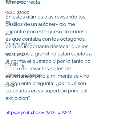
forma correcta
ISO 22000
FSSC 22000
En estos últimos días revisando los 
IFS
pasillos de un autoservicio me 
encontré con este queso, lo curioso 
SQF
es que contaba con los octágonos, 
Prerrequisitos
pero es importante destacar que los 
productos a granel no están sujetos a 
NOM 051
la norma etiquetado y por lo tanto no 
COVID-19
deben de llevar los sellos de 
Comercio Exterior
advertencia, pero a mi mente se vino 
la siguiente pregunta, ¿por qué son 
GFSI
colocados en su superficie principal 
exhibición? 
https://youtu.be/w17ZU-_4JWM