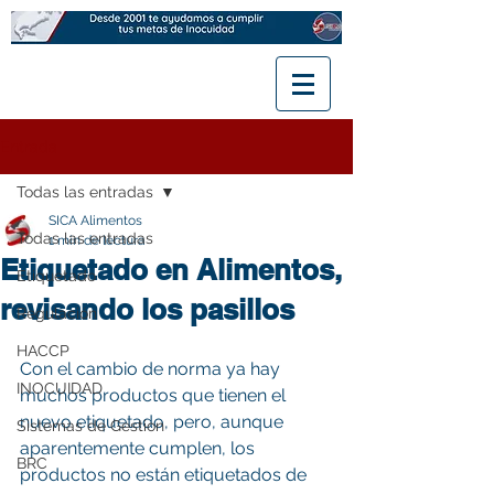
Entrada
Todas las entradas
SICA Alimentos
Todas las entradas
1 min de lectura
Etiquetado en Alimentos,
Etiquetado
revisando los pasillos
Regulación
HACCP
Con el cambio de norma ya hay 
INOCUIDAD
muchos productos que tienen el 
nuevo etiquetado, pero, aunque 
Sistemas de Gestion
aparentemente cumplen, los 
BRC
productos no están etiquetados de 