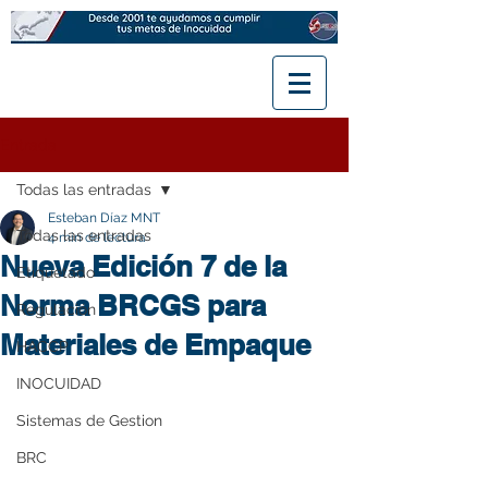
Entrada
Todas las entradas
Esteban Díaz MNT
Todas las entradas
4 min de lectura
Nueva Edición 7 de la
Etiquetado
Norma BRCGS para
Regulación
Materiales de Empaque
HACCP
INOCUIDAD
Sistemas de Gestion
BRC