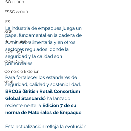
ISO 22000
FSSC 22000
IFS
La industria de empaques juega un 
SQF
papel fundamental en la cadena de 
Prerrequisitos
suministro alimentaria y en otros 
sectores regulados, donde la 
NOM 051
seguridad y la calidad son 
COVID-19
primordiales. 
Comercio Exterior
Para fortalecer los estándares de 
GFSI
seguridad, calidad y sostenibilidad, 
BRCGS (British Retail Consortium 
Global Standards)
 ha lanzado 
recientemente la 
Edición 7 de su 
norma de Materiales de Empaque
. 
Esta actualización refleja la evolución 