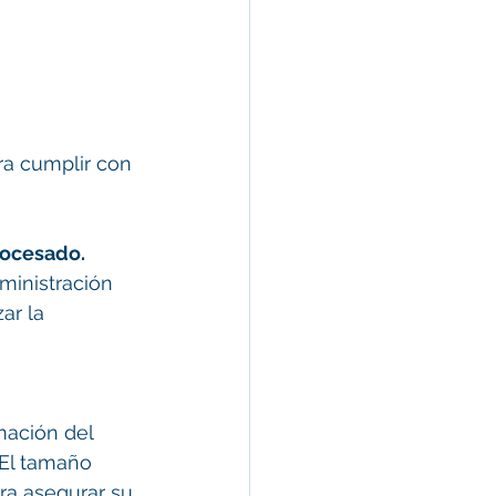
ra cumplir con 
procesado.
ministración 
ar la 
mación del 
 El tamaño 
ra asegurar su 