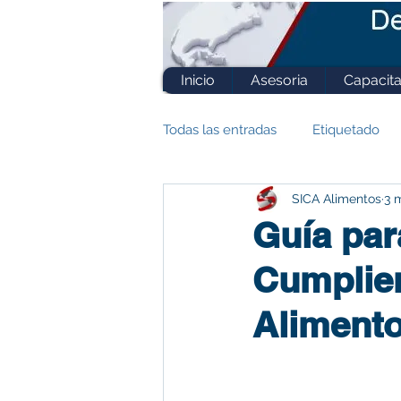
Inicio
Asesoria
Capacita
Todas las entradas
Etiquetado
SICA Alimentos
3 
ISO 22000
FSSC 22000
Guía par
Cumplien
GFSI
Aliment