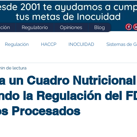
ción
Regulatorio
Opiniones
Blog
Regulación
HACCP
INOCUIDAD
Sistemas de G
min de lectura
IFS
SQF
Prerrequisitos
NOM 051
COVID-19
a un Cuadro Nutricional
do la Regulación del F
os Procesados