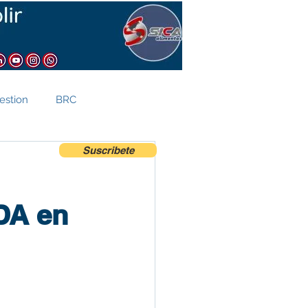
estion
BRC
Suscribete
Comercio Exterior
DA en