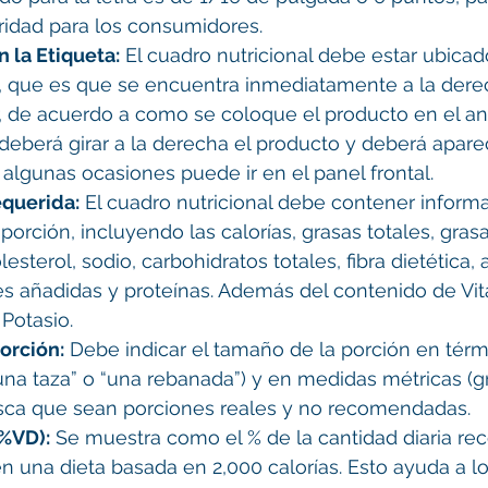
laridad para los consumidores.
 la Etiqueta:
 El cuadro nutricional debe estar ubicad
, que es que se encuentra inmediatamente a la derec
ir, de acuerdo a como se coloque el producto en el an
deberá girar a la derecha el producto y deberá apare
 algunas ocasiones puede ir en el panel frontal.
querida:
 El cuadro nutricional debe contener inform
 porción, incluyendo las calorías, grasas totales, gras
lesterol, sodio, carbohidratos totales, fibra dietética,
es añadidas y proteínas. Además del contenido de Vit
 Potasio.
orción:
 Debe indicar el tamaño de la porción en té
una taza” o “una rebanada”) y en medidas métricas (
sca que sean porciones reales y no recomendadas.
(%VD):
 Se muestra como el % de la cantidad diaria r
en una dieta basada en 2,000 calorías. Esto ayuda a lo