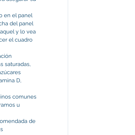
o en el panel 
ha del panel 
aquel y lo vea 
cer el cuadro 
ación 
as saturadas, 
 azúcares 
amina D, 
rminos comunes 
gramos u 
ecomendada de 
s 