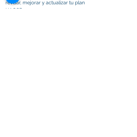
revisar, mejorar y actualizar tu plan 
HACCP. 
Si tu plan lleva tiempo sin revisarse o 
si tu operación ha cambiado, es el 
momento ideal para fortalecerlo.
Inocuidad
Inocuidad Alimentaria
Regulación
Sistemas de Inocuidad
Gestión de la Inocuidad
FDA
HACCP
Codex Alimentarius
Regulación
HACCP
INOCUIDAD