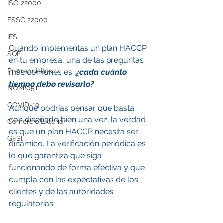
ISO 22000
FSSC 22000
IFS
Cuando implementas un plan HACCP 
SQF
en tu empresa, una de las preguntas 
Prerrequisitos
más comunes es: 
¿cada cuánto 
tiempo debo revisarlo?
NOM 051
COVID-19
Aunque podrías pensar que basta 
con diseñarlo bien una vez, la verdad 
Comercio Exterior
es que un plan HACCP necesita ser 
GFSI
dinámico. La verificación periódica es 
lo que garantiza que siga 
funcionando de forma efectiva y que 
cumpla con las expectativas de los 
clientes y de las autoridades 
regulatorias.