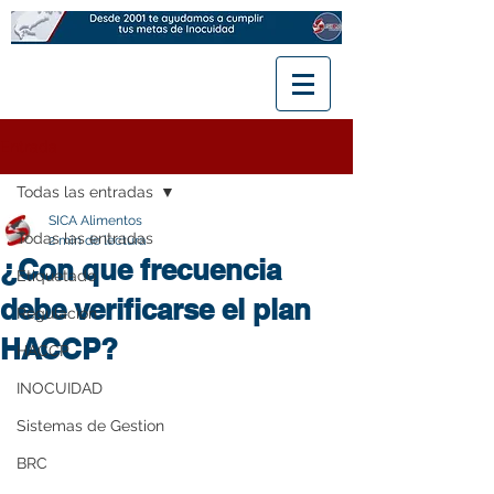
Entrada
Todas las entradas
SICA Alimentos
Todas las entradas
2 min de lectura
¿Con que frecuencia
Etiquetado
debe verificarse el plan
Regulación
HACCP?
HACCP
INOCUIDAD
Sistemas de Gestion
BRC