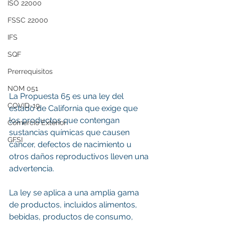
ISO 22000
FSSC 22000
IFS
SQF
Prerrequisitos
NOM 051
La Propuesta 65 es una ley del 
COVID-19
estado de California que exige que 
los productos que contengan 
Comercio Exterior
sustancias químicas que causen 
GFSI
cáncer, defectos de nacimiento u 
otros daños reproductivos lleven una 
advertencia. 
La ley se aplica a una amplia gama 
de productos, incluidos alimentos, 
bebidas, productos de consumo, 