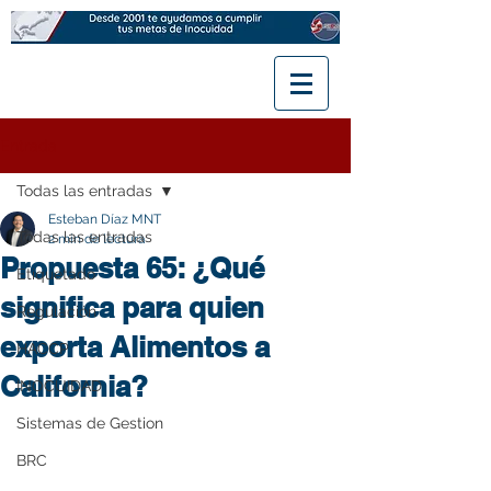
Entrada
Todas las entradas
Esteban Díaz MNT
Todas las entradas
2 min de lectura
Propuesta 65: ¿Qué
Etiquetado
significa para quien
Regulación
exporta Alimentos a
HACCP
California?
INOCUIDAD
Sistemas de Gestion
BRC