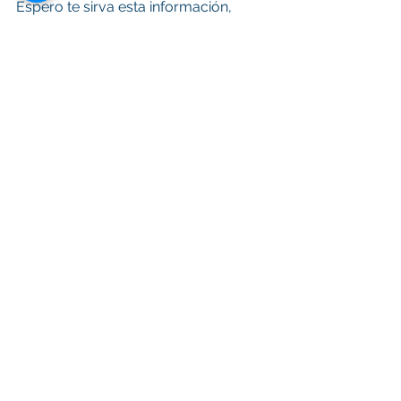
Espero te sirva esta información, 
compártela y no te olvides de 
suscribirte a este newsletter, ¡Cuídate 
mucho y espero verte pronto..!
Inocuidad
Inocuidad Alimentaria
Regulación
Comercio Internacional
FDA
Inocuidad de los alimentos
Etiquetado
Etiquetado
Regulación
INOCUIDAD