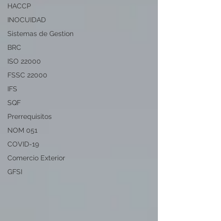
HACCP
INOCUIDAD
Sistemas de Gestion
BRC
ISO 22000
FSSC 22000
IFS
SQF
Prerrequisitos
NOM 051
COVID-19
Comercio Exterior
GFSI