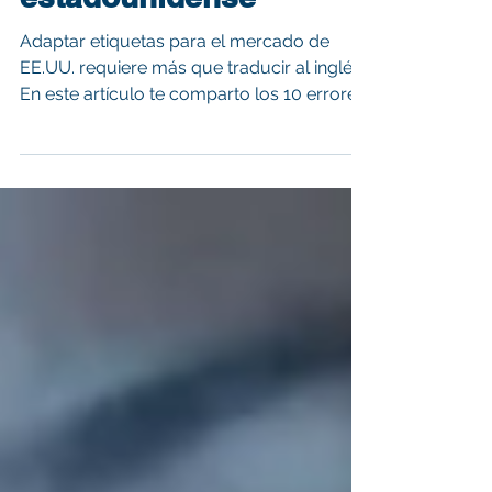
el mercado
estadounidense
Adaptar etiquetas para el mercado de
EE.UU. requiere más que traducir al inglés.
En este artículo te comparto los 10 errores
más comunes que cometen muchas
empresas —como claims no autorizados,
tabla nutricional incorrecta o ingredientes
mal nombrados— y cómo evitarlos para
cumplir con la FDA y exportar sin
contratiempos