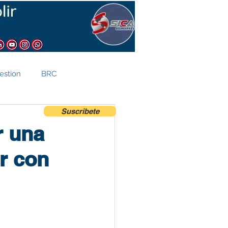
estion
BRC
Suscribete
Comercio Exterior
r una
r con