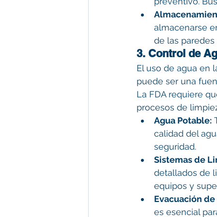
preventivo. Bus
Almacenamient
almacenarse en 
de las paredes 
3. Control de A
El uso de agua en l
puede ser una fuen
La FDA requiere qu
procesos de limpie
Agua Potable:
 
calidad del agu
seguridad.
Sistemas de Li
detallados de l
equipos y super
Evacuación de
es esencial pa