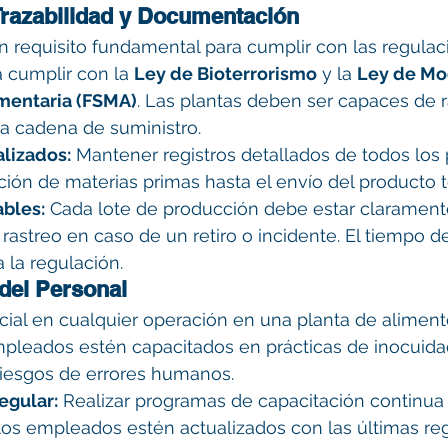
Trazabilidad y Documentación
un requisito fundamental para cumplir con las regulac
 cumplir con la 
Ley de Bioterrorismo
 y la 
Ley de Mo
imentaria (FSMA)
. Las plantas deben ser capaces de r
la cadena de suministro.
alizados:
 Mantener registros detallados de todos los 
ción de materias primas hasta el envío del producto 
ables:
 Cada lote de producción debe estar claramente
su rastreo en caso de un retiro o incidente. El tiempo 
 la regulación.
 del Personal
cial en cualquier operación en una planta de aliment
mpleados estén capacitados en prácticas de inocuidad
riesgos de errores humanos.
egular:
 Realizar programas de capacitación continua 
los empleados estén actualizados con las últimas re