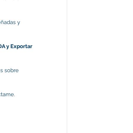
eñadas y 
A y Exportar 
es sobre 
ctame.