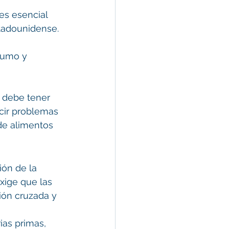
 es esencial 
tadounidense. 
sumo y 
 debe tener 
cir problemas 
de alimentos 
ión de la 
xige que las 
ión cruzada y 
ias primas, 