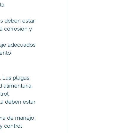
la 
es deben estar 
a corrosión y 
aje adecuados 
ento 
. Las plagas, 
 alimentaria, 
rol.
ta deben estar 
ama de manejo 
y control 