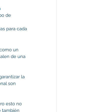
 
po de 
ras para cada 
A como un 
salen de una 
arantizar la 
onal son 
ro esto no 
e también 