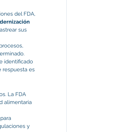
iones del FDA, 
dernización 
astrear sus 
procesos, 
terminado.
 identificado 
de respuesta es 
os. La FDA 
 alimentaria 
para 
gulaciones y 