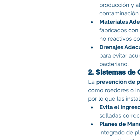
producción y a
contaminación 
Materiales Ad
fabricados con 
no reactivos co
Drenajes Adec
para evitar ac
bacteriano.
2. Sistemas de 
La 
prevención de p
como roedores o ins
por lo que las inst
Evita el ingreso
selladas correc
Planes de Mane
integrado de pl