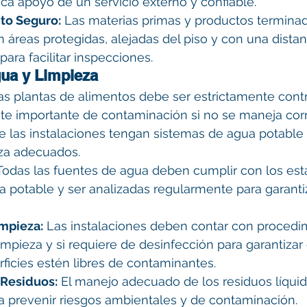
ca apoyo de un servicio externo y confiable.
o Seguro:
 Las materias primas y productos termina
áreas protegidas, alejadas del piso y con una distanc
para facilitar inspecciones.
gua y Limpieza
as plantas de alimentos debe ser estrictamente cont
te importante de contaminación si no se maneja cor
e las instalaciones tengan sistemas de agua potable
za adecuados.
Todas las fuentes de agua deben cumplir con los est
a potable y ser analizadas regularmente para garanti
mpieza:
 Las instalaciones deben contar con procedi
impieza y si requiere de desinfección para garantizar
ficies estén libres de contaminantes.
 Residuos:
 El manejo adecuado de los residuos líquid
ra prevenir riesgos ambientales y de contaminación.