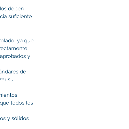
dos deben 
ia suficiente 
rolado, ya que 
rectamente. 
 aprobados y 
ándares de 
zar su 
mientos 
 que todos los 
os y sólidos 