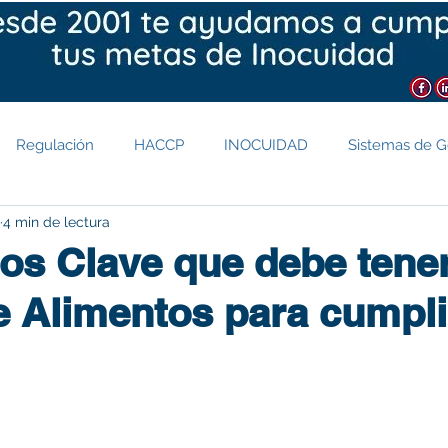
ción
Regulatorio
Opiniones
Blog
Regulación
HACCP
INOCUIDAD
Sistemas de G
4 min de lectura
IFS
SQF
Prerrequisitos
NOM 051
COVID-19
os Clave que debe tene
e Alimentos para cumpli