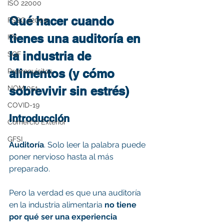
ISO 22000
Qué hacer cuando 
FSSC 22000
tienes una auditoría en 
IFS
la industria de 
SQF
alimentos (y cómo 
Prerrequisitos
sobrevivir sin estrés)
NOM 051
COVID-19
Introducción
Comercio Exterior
GFSI
Auditoría
. Solo leer la palabra puede 
poner nervioso hasta al más 
preparado. 
Pero la verdad es que una auditoría 
en la industria alimentaria 
no tiene 
por qué ser una experiencia 